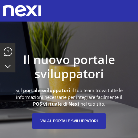
Y
Il nuovo portale
sviluppatori
Sul
portale sviluppatori
il tuo team trova tutte le
informazioni necessarie per integrare facilmente il
POS virtuale
di
Nexi
nel tuo sito.
VAI AL PORTALE SVILUPPATORI