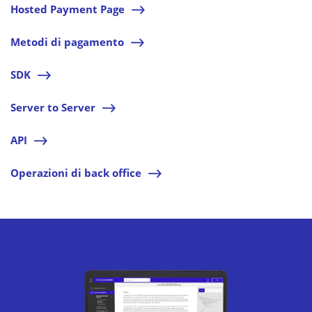
Hosted Payment Page
l
Metodi di pagamento
l
SDK
l
Server to Server
l
API
l
Operazioni di back office
l