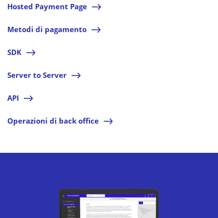
Hosted Payment Page
l
Metodi di pagamento
l
SDK
l
Server to Server
l
API
l
Operazioni di back office
l