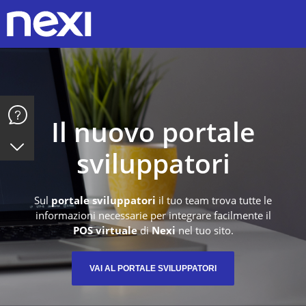
Y
Il nuovo portale
sviluppatori
Sul
portale sviluppatori
il tuo team trova tutte le
informazioni necessarie per integrare facilmente il
POS virtuale
di
Nexi
nel tuo sito.
VAI AL PORTALE SVILUPPATORI