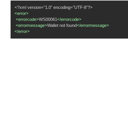
<?xml
version="1.0" encoding="UTF-8"?>
<
error
>
<
errorcode
>
WS00061
</
errorcode
>
<
errormessage
>
Wallet not found
</
errormessage
>
</
error
>