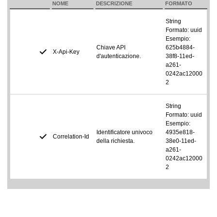
NOME
DESCRIZIONE
FORMATO
String
Formato: uuid
Esempio:
Chiave API
625b4884-
X-Api-Key
d'autenticazione.
38f8-11ed-
a261-
0242ac12000
2
String
Formato: uuid
Esempio:
Identificatore univoco
4935e818-
Correlation-Id
della richiesta.
38e0-11ed-
a261-
0242ac12000
2