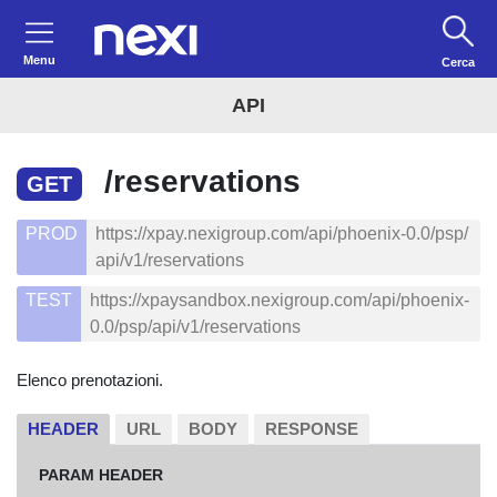
Menu
Cerca
API
/reservations
GET
PROD
https://xpay.nexigroup.com/api/phoenix-0.0/psp/
api/v1/reservations
TEST
https://xpaysandbox.nexigroup.com/api/phoenix-
0.0/psp/api/v1/reservations
Elenco prenotazioni.
HEADER
URL
BODY
RESPONSE
PARAM HEADER