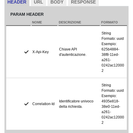
HEADER
URL
BODY
RESPONSE
PARAM HEADER
NOME
DESCRIZIONE
FORMATO
String
Formato: uuid
Esempio:
Chiave API
625b4884-
X-Api-Key
d'autenticazione.
38f8-11ed-
a261-
0242ac12000
2
String
Formato: uuid
Esempio:
Identificatore univoco
4935e818-
Correlation-Id
della richiesta.
38e0-11ed-
a261-
0242ac12000
2