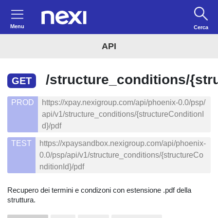
Menu
Cerca
API
/structure_conditions/{str
GET
PROD
https://xpay.nexigroup.com/api/phoenix-0.0/psp/
api/v1/structure_conditions/{structureConditionI
d}/pdf
TEST
https://xpaysandbox.nexigroup.com/api/phoenix-
0.0/psp/api/v1/structure_conditions/{structureCo
nditionId}/pdf
Recupero dei termini e condizoni con estensione .pdf della
struttura.