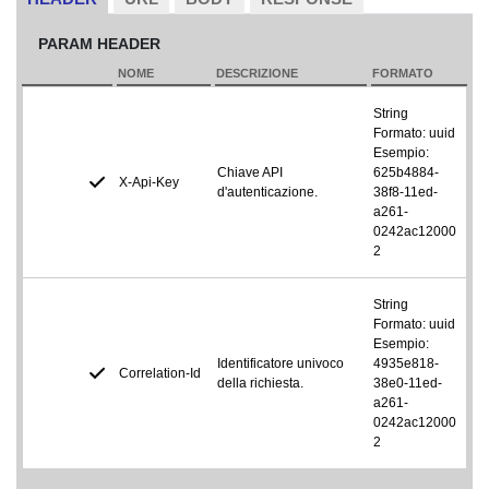
PARAM HEADER
NOME
DESCRIZIONE
FORMATO
String
Formato: uuid
Esempio:
Chiave API
625b4884-
X-Api-Key
d'autenticazione.
38f8-11ed-
a261-
0242ac12000
2
String
Formato: uuid
Esempio:
Identificatore univoco
4935e818-
Correlation-Id
della richiesta.
38e0-11ed-
a261-
0242ac12000
2