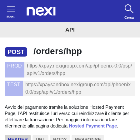
Menu
Cerca
API
/orders/hpp
POST
PROD
https://xpay.nexigroup.com/api/phoenix-0.0/psp/
api/v1/orders/hpp
TEST
https://xpaysandbox.nexigroup.com/api/phoenix-
0.0/psp/api/v1/orders/hpp
Avvio del pagamento tramite la soluzione Hosted Payment
Page, l'API restituisce l'url verso cui reindirizzare il cliente per
effettuare la transazione. Per maggiori informazioni fare
riferimento alla pagina dedicata
Hosted Payment Page
.
HEADER
URL
BODY
RESPONSE