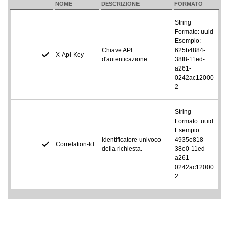
NOME
DESCRIZIONE
FORMATO
String
Formato: uuid
Esempio:
Chiave API
625b4884-
X-Api-Key
d'autenticazione.
38f8-11ed-
a261-
0242ac12000
2
String
Formato: uuid
Esempio:
Identificatore univoco
4935e818-
Correlation-Id
della richiesta.
38e0-11ed-
a261-
0242ac12000
2