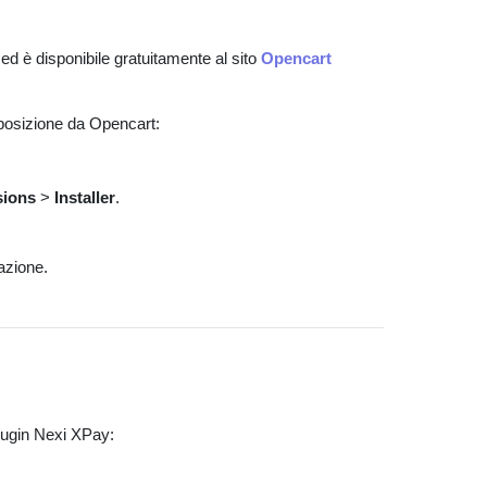
ed è disponibile gratuitamente al sito
Opencart
isposizione da Opencart:
.
sions
>
Installer
.
azione.
plugin Nexi XPay:
.