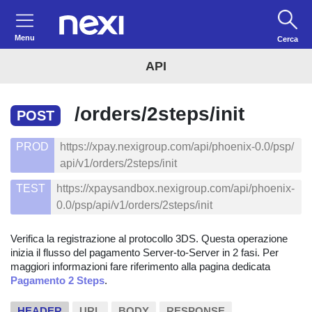
Menu
Cerca
API
/orders/2steps/init
POST
PROD
https://xpay.nexigroup.com/api/phoenix-0.0/psp/
api/v1/orders/2steps/init
TEST
https://xpaysandbox.nexigroup.com/api/phoenix-
0.0/psp/api/v1/orders/2steps/init
Verifica la registrazione al protocollo 3DS. Questa operazione
inizia il flusso del pagamento Server-to-Server in 2 fasi. Per
maggiori informazioni fare riferimento alla pagina dedicata
Pagamento 2 Steps
.
HEADER
URL
BODY
RESPONSE