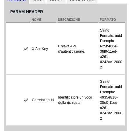
PARAM HEADER
NOME
DESCRIZIONE
FORMATO
String
Formato: uuid
Esempio:
Chiave API
625b4884-
X-Api-Key
d'autenticazione.
38f8-11ed-
a261-
0242ac12000
2
String
Formato: uuid
Esempio:
Identificatore univoco
4935e818-
Correlation-Id
della richiesta.
38e0-11ed-
a261-
0242ac12000
2