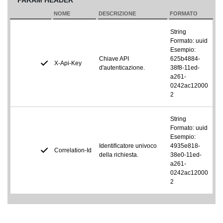
PARAM HEADER
NOME
DESCRIZIONE
FORMATO
String
Formato: uuid
Esempio:
Chiave API
625b4884-
X-Api-Key
d'autenticazione.
38f8-11ed-
a261-
0242ac12000
2
String
Formato: uuid
Esempio:
Identificatore univoco
4935e818-
Correlation-Id
della richiesta.
38e0-11ed-
a261-
0242ac12000
2