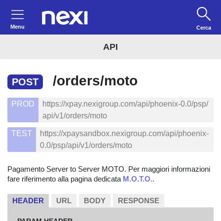
Menu
Cerca
API
/orders/moto
POST
PROD
https://xpay.nexigroup.com/api/phoenix-0.0/psp/
api/v1/orders/moto
TEST
https://xpaysandbox.nexigroup.com/api/phoenix-
0.0/psp/api/v1/orders/moto
Pagamento Server to Server MOTO. Per maggiori informazioni
fare riferimento alla pagina dedicata
M.O.T.O.
.
HEADER
URL
BODY
RESPONSE