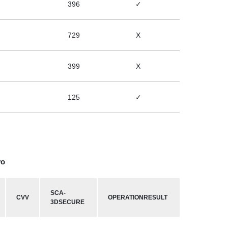
396
✓
729
X
399
X
125
✓
vo
SCA-
CVV
OPERATIONRESULT
3DSECURE