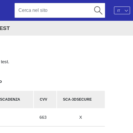
IT
TEST
 test.
o
 SCADENZA
CVV
SCA-3DSECURE
663
X