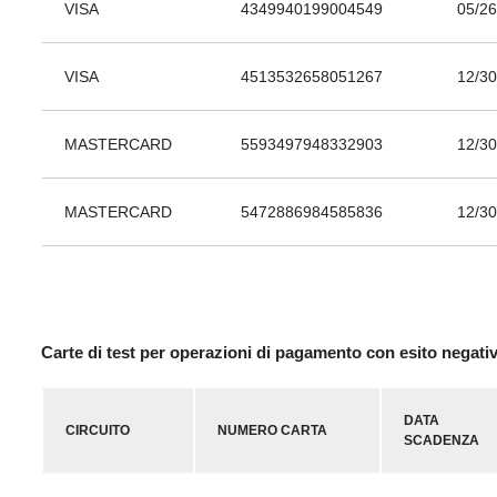
VISA
4349940199004549
05/26
VISA
4513532658051267
12/30
MASTERCARD
5593497948332903
12/30
MASTERCARD
5472886984585836
12/30
Carte di test per operazioni di pagamento con esito negati
DATA
CIRCUITO
NUMERO CARTA
SCADENZA